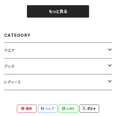
もっと見る
CATEGORY
ウエア
ドライTシャツ
グッズ
Yes,I dive.
コットンTシャツ
バッグ
レディース
カモフラージュiDive
やらかした！
ポケットスクエアバッグ
ドライ長袖Tシャツ
キャップ
ワンピース
保存
シェア
LINE
ポスト
nanae x カエルアンコウ
ファンキーロゴ
Yes,I dive.
コットンツイルローキャップ
青に溶ける
コットン長袖Tシャツ
Tシャツ